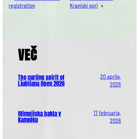
registration
Kranjski gori
»
VEČ
The curling spirit of
20 aprila,
Ljubljana Open 2026
2026
Olimpijska bakla v
17 februarja,
Kamniku
2026