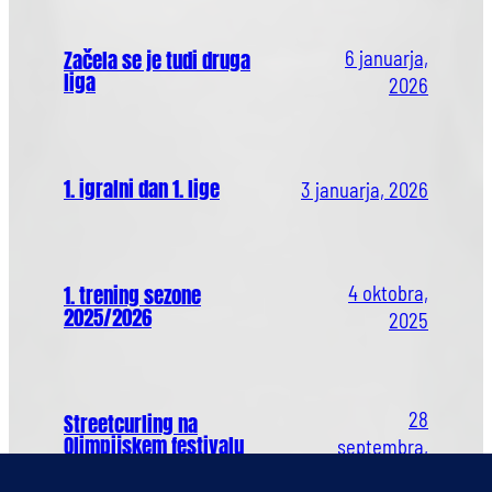
Začela se je tudi druga
6 januarja,
liga
2026
1. igralni dan 1. lige
3 januarja, 2026
1. trening sezone
4 oktobra,
2025/2026
2025
28
Streetcurling na
Olimpijskem festivalu
septembra,
2025
2025