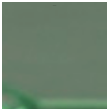
Preskoči
na
vsebino