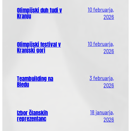
Olimpijski duh tudi v
10 februarja,
Kranju
2026
Olimpijski festival v
10 februarja,
Kranjski gori
2026
Teambuilding na
3 februarja,
Bledu
2026
Izbor članskih
18 januarja,
reprezentanc
2026