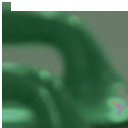
Preskoči
na
vsebino