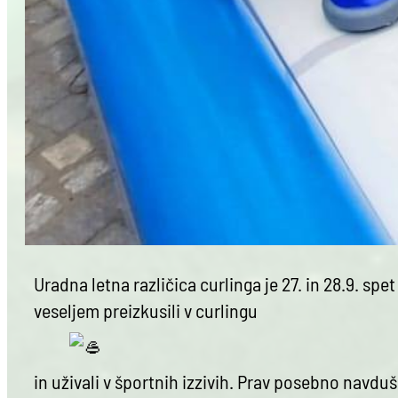
Uradna letna različica curlinga je 27. in 28.9. spe
veseljem preizkusili v curlingu
in uživali v športnih izzivih. Prav posebno n
avduše