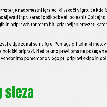
ernate
) je nadomestni igralec, ki vskoči v igro, če kdo
aljevati (npr. zaradi poškodbe ali bolezni). Običajno 
ih in pripravah ter mora biti pripravljen prevzeti kater
zvoj ekipe zunaj same igre. Pomaga pri tehniki metov, s
sihološki pripravi. Med tekmo praviloma ne posega n
, vendar ima pomembno vlogo pri pripravi ekipe in d
g steza