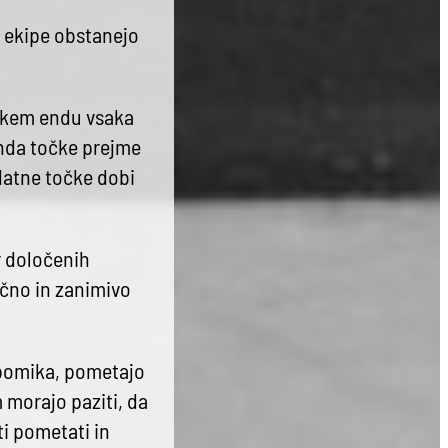
i ekipe obstanejo
sakem endu vsaka
nda točke prejme
datne točke dobi
.
er določenih
ično in zanimivo
 pomika, pometajo
m morajo paziti, da
i pometati in