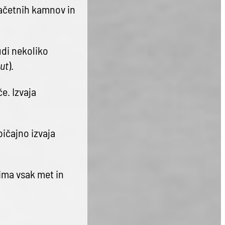
začetnih kamnov in
di nekoliko
ut
).
e. Izvaja
bičajno izvaja
 ima vsak met in