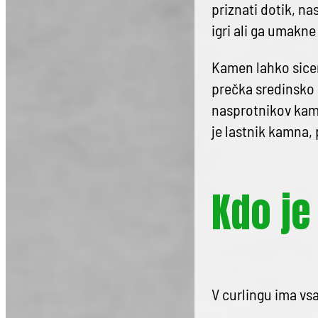
priznati dotik, na
igri ali ga umakn
Kamen lahko sicer
prečka sredinsko č
nasprotnikov kame
je lastnik kamna, 
Kdo je
V curlingu ima vsa