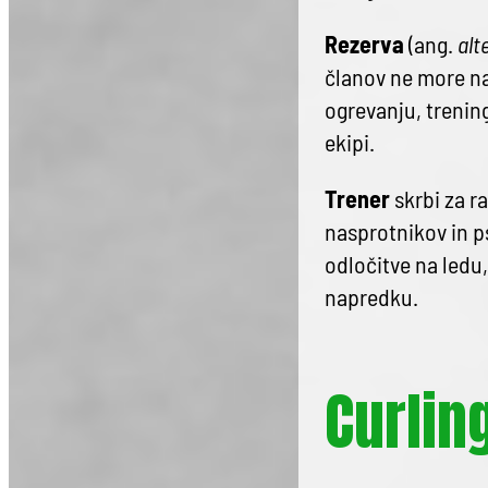
Rezerva
(ang.
alt
članov ne more nad
ogrevanju, trening
ekipi.
Trener
skrbi za ra
nasprotnikov in p
odločitve na ledu
napredku.
Curlin