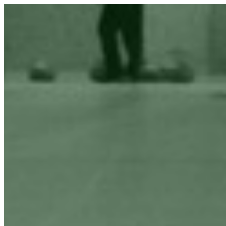
Preskoči
na
vsebino