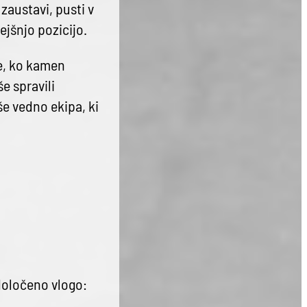
zaustavi, pusti v
jšnjo pozicijo.
e, ko kamen
še spravili
e vedno ekipa, ki
 določeno vlogo: