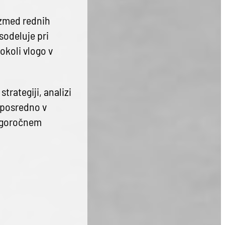
 izmed rednih
sodeluje pri
okoli vlogo v
trategiji, analizi
eposredno v
olgoročnem