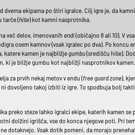
d dvema ekipama po štiri igralce. Cilj igre je, da kamn
 tarče (
hiše
) kot kamni nasprotnika.
a na več delov, imenovanih
endi
(običajno 8 ali 10). V v
digra osem kamnov (vsak igralec po dva). Po koncu e
ta, katere kamen je najbližje
gumbu
(središču hiše). Do
, ki je bližje gumbu kot najbližji nasprotnikov kamen
lja za prvih nekaj metov v endu (
free guard zone
), kj
i dovoljeno takoj izbiti iz igre. To spodbuja bolj takt
a preko steze lahko igralci ekipe, katerih kamen se
tni dolžini igrišča, vse do konca njegove poti. Pri te
ne dotaknejo. Vsak dotik pomeni, da morajo prenehat