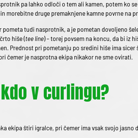
sprotnik pa lahko odloči o tem ali kamen, potem ko se 
e in morebitne druge premaknjene kamne povrne na pre
 pometa tudi nasprotnik, a je pometan dovoljeno šel
rto hiše (
tee line
) – torej povsem na koncu, da bi iz hi
n. Prednost pri pometanju po sredini hiše ima sicer š
pri čemer je nasprotna ekipa nikakor ne sme ovirati.
 kdo v curlingu?
ka ekipa štiri igralce, pri čemer ima vsak svojo jasno