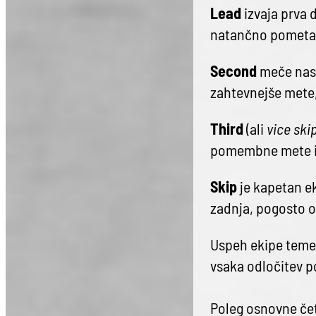
Lead
izvaja prva d
natančno pometanj
Second
meče nasl
zahtevnejše mete,
Third
(ali
vice ski
pomembne mete in 
Skip
je kapetan ek
zadnja, pogosto o
Uspeh ekipe temelj
vsaka odločitev p
Poleg osnovne čet