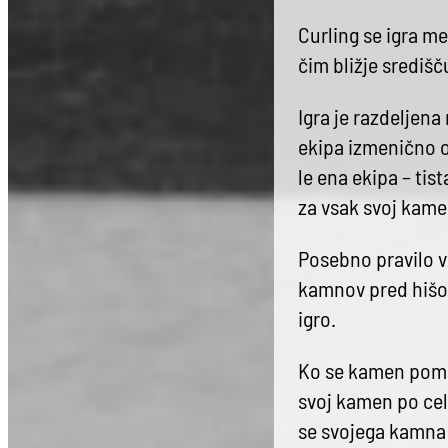
Curling se igra me
čim bližje središču
Igra je razdeljen
ekipa izmenično o
le ena ekipa – tis
za vsak svoj kamen
Posebno pravilo ve
kamnov pred hišo n
igro.
Ko se kamen pomik
svoj kamen po celo
se svojega kamna 