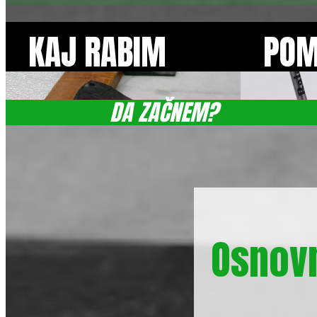
KAJ RABIM
POM
DA ZAČNEM?
Osnovn