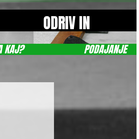
ODRIV IN
A KAJ?
PODAJANJE