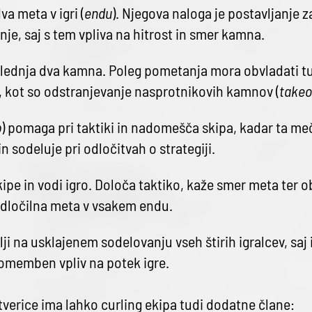
va meta v igri (
endu
). Njegova naloga je postavljanje 
e, saj s tem vpliva na hitrost in smer kamna.
ednja dva kamna. Poleg pometanja mora obvladati tu
 kot so odstranjevanje nasprotnikovih kamnov (
takeo
p
) pomaga pri taktiki in nadomešča skipa, kadar ta meč
sodeluje pri odločitvah o strategiji.
ipe in vodi igro. Določa taktiko, kaže smer meta ter o
dločilna meta v vsakem endu.
i na usklajenem sodelovanju vseh štirih igralcev, saj
omemben vpliv na potek igre.
verice ima lahko curling ekipa tudi dodatne člane: