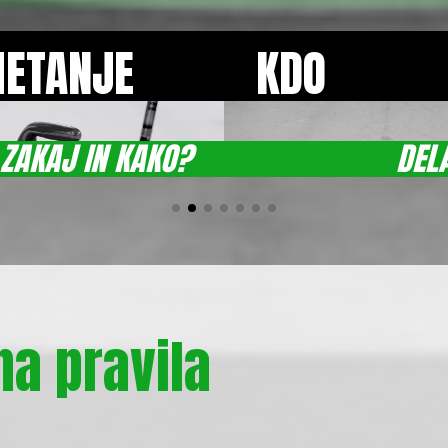
ETANJE
KDO
ZAKAJ IN KAKO?
DEL
a pravila